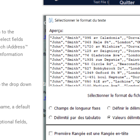
 to the
elect fields
ach iAddress™
 information
p the drop down
name, a default
tional fields,