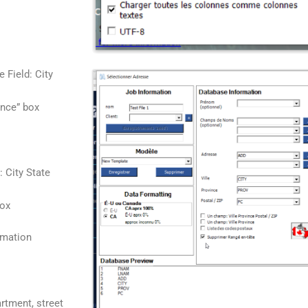
 Field: City
vince” box
: City State
box
rmation
artment, street