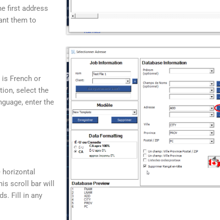
he first address
want them to
 is French or
tion, select the
nguage, enter the
e horizontal
is scroll bar will
s. Fill in any