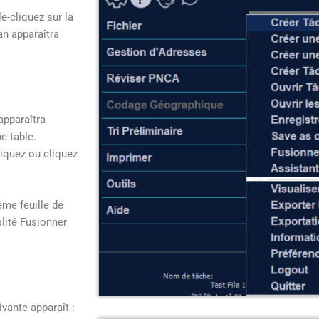
e-cliquez sur la
an apparaîtra
apparaîtra
e table.
liquez ou cliquez
ême feuille de
alité Fusionner
vante apparaît :