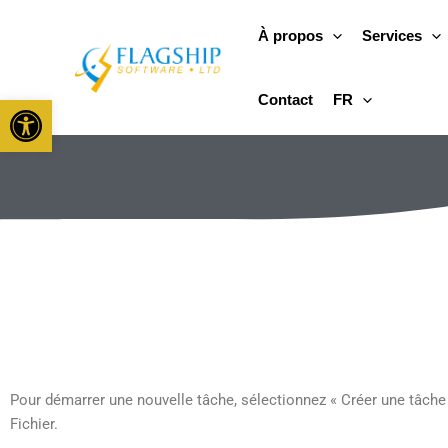
Aller
au
À propos
Services
contenu
Open toolbar
Contact
FR
Pour démarrer une nouvelle tâche, sélectionnez « Créer une tâche
Fichier.