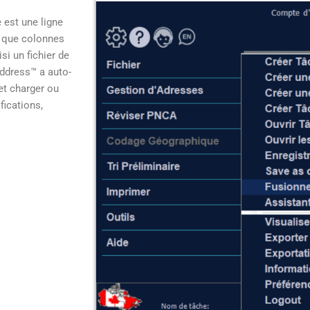
e est une ligne
t que colonnes
si un fichier de
Address™ a auto-
et charger ou
fications,