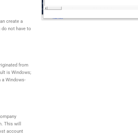
can create a
u do not have to
riginated from
ault is Windows;
om a Windows-
 Company
. This will
ost account