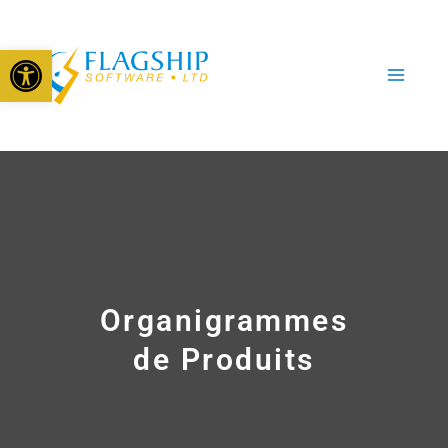
Aller
au
Open toolbar
contenu
Organigrammes
de Produits