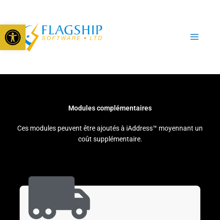
Aller
au
Open toolbar
contenu
Modules complémentaires
Ces modules peuvent être ajoutés à iAddress™ moyennant un
coût supplémentaire.