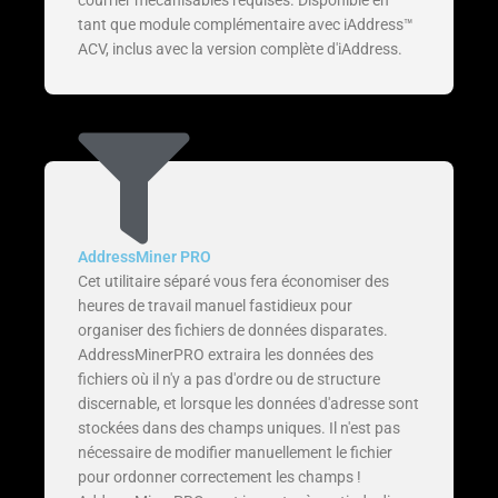
tant que module complémentaire avec iAddress™
ACV, inclus avec la version complète d'iAddress.
AddressMiner PRO
Cet utilitaire séparé vous fera économiser des
heures de travail manuel fastidieux pour
organiser des fichiers de données disparates.
AddressMinerPRO extraira les données des
fichiers où il n'y a pas d'ordre ou de structure
discernable, et lorsque les données d'adresse sont
stockées dans des champs uniques. Il n'est pas
nécessaire de modifier manuellement le fichier
pour ordonner correctement les champs !