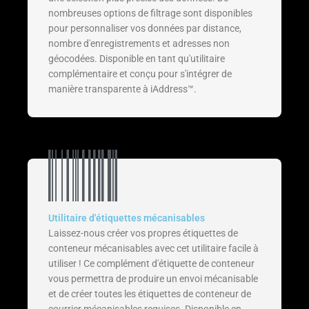
nombreuses options de filtrage sont disponibles
pour personnaliser vos données par distance,
nombre d'enregistrements et adresses non
géocodées. Disponible en tant qu'utilitaire
complémentaire et conçu pour s'intégrer de
manière transparente à iAddress™.
Utilitaire d'étiquettes mécanisables
Laissez-nous créer vos propres étiquettes de
conteneur mécanisables avec cet utilitaire facile à
utiliser ! Ce complément d'étiquette de conteneur
vous permettra de produire un envoi mécanisable
et de créer toutes les étiquettes de conteneur de
courrier mécanisables requises. Disponible en