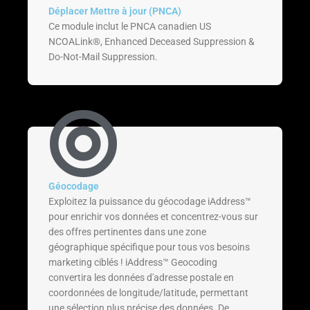
Déplacer Mettre à jour (PNCA)
Ce module inclut le PNCA canadien US
NCOALink®, Enhanced Deceased Suppression &
Do-Not-Mail Suppression.
Géocodage
Exploitez la puissance du géocodage iAddress™
pour enrichir vos données et concentrez-vous sur
des offres pertinentes dans une zone
géographique spécifique pour tous vos besoins
marketing ciblés ! iAddress™ Geocoding
convertira les données d'adresse postale en
coordonnées de longitude/latitude, permettant
une sélection plus précise des données. De